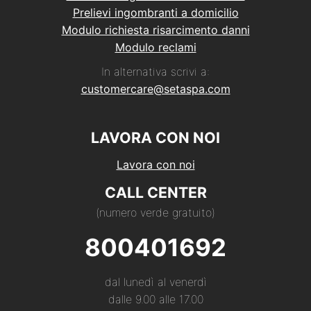
Prelievi ingombranti a domicilio
Modulo richiesta risarcimento danni
Modulo reclami
In alternativa scrivi a:
customercare@setaspa.com
LAVORA CON NOI
Lavora con noi
CALL CENTER
(numero verde gratuito)
800401692
dal lunedì al venerdì
dalle 9.00 alle 17.00