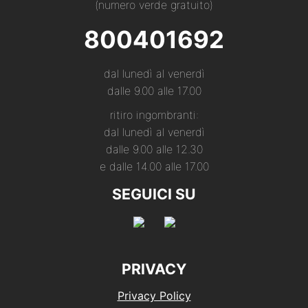
(numero verde gratuito)
800401692
dal lunedì al venerdì
dalle 9.00 alle 17.00
ritiro ingombranti:
dal lunedì al venerdì
dalle 9.00 alle 12.30
e dalle 14.00 alle 17.00
SEGUICI SU
PRIVACY
Privacy Policy