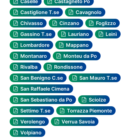
Caselle
Castagneto Po
Castiglione T.se
Cavagnolo
Chivasso
Cinzano
Foglizzo
Gassino T.se
Lauriano
Leinì
Lombardore
Mappano
Montanaro
Monteu da Po
Rivalba
Rondissone
San Benigno C.se
San Mauro T.se
San Raffaele Cimena
San Sebastiano da Po
Sciolze
Settimo T.se
Torrazza Piemonte
Verolengo
Verrua Savoia
Volpiano