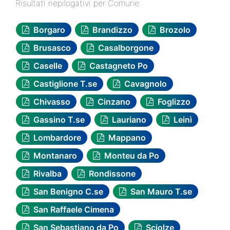
Risultati riepilogativi per Comune:
Borgaro
Brandizzo
Brozolo
Brusasco
Casalborgone
Caselle
Castagneto Po
Castiglione T.se
Cavagnolo
Chivasso
Cinzano
Foglizzo
Gassino T.se
Lauriano
Leinì
Lombardore
Mappano
Montanaro
Monteu da Po
Rivalba
Rondissone
San Benigno C.se
San Mauro T.se
San Raffaele Cimena
San Sebastiano da Po
Sciolze