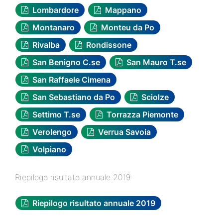
Lombardore
Mappano
Montanaro
Monteu da Po
Rivalba
Rondissone
San Benigno C.se
San Mauro T.se
San Raffaele Cimena
San Sebastiano da Po
Sciolze
Settimo T.se
Torrazza Piemonte
Verolengo
Verrua Savoia
Volpiano
Riepilogo risultato annuale 2019:
Riepilogo risultato annuale 2019