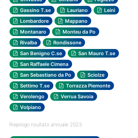
Gassino T.se
Lauriano
Leinì
Lombardore
Mappano
Montanaro
Monteu da Po
Rivalba
Rondissone
San Benigno C.se
San Mauro T.se
San Raffaele Cimena
San Sebastiano da Po
Sciolze
Settimo T.se
Torrazza Piemonte
Verolengo
Verrua Savoia
Volpiano
Riepilogo risultato annuale 2023: