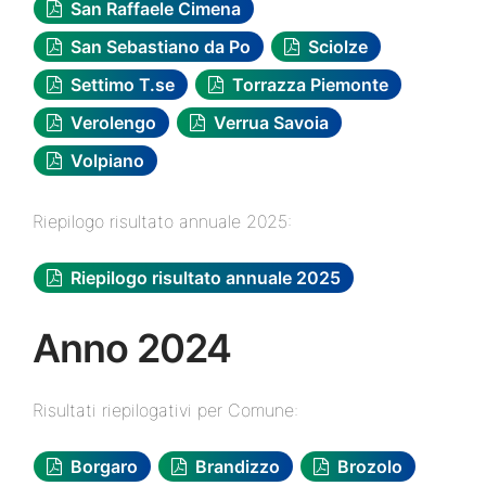
San Raffaele Cimena
San Sebastiano da Po
Sciolze
Settimo T.se
Torrazza Piemonte
Verolengo
Verrua Savoia
Volpiano
Riepilogo risultato annuale 2025:
Riepilogo risultato annuale 2025
Anno 2024
Risultati riepilogativi per Comune:
Borgaro
Brandizzo
Brozolo