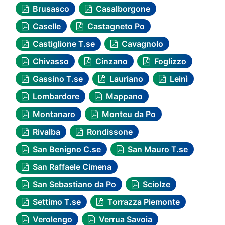
Brusasco
Casalborgone
Caselle
Castagneto Po
Castiglione T.se
Cavagnolo
Chivasso
Cinzano
Foglizzo
Gassino T.se
Lauriano
Leinì
Lombardore
Mappano
Montanaro
Monteu da Po
Rivalba
Rondissone
San Benigno C.se
San Mauro T.se
San Raffaele Cimena
San Sebastiano da Po
Sciolze
Settimo T.se
Torrazza Piemonte
Verolengo
Verrua Savoia