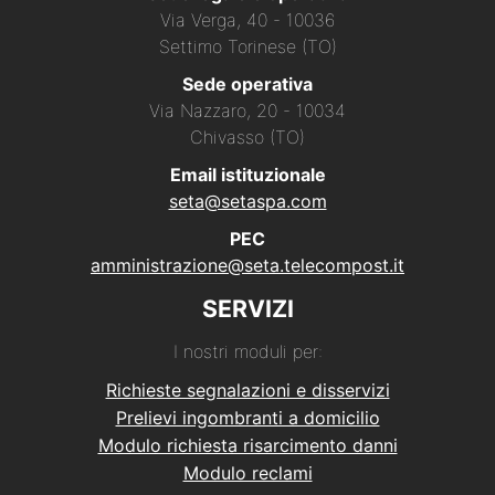
Via Verga, 40 - 10036
Settimo Torinese (TO)
Sede operativa
Via Nazzaro, 20 - 10034
Chivasso (TO)
Email istituzionale
seta@setaspa.com
PEC
amministrazione@seta.telecompost.it
SERVIZI
I nostri moduli per:
Richieste segnalazioni e disservizi
Prelievi ingombranti a domicilio
Modulo richiesta risarcimento danni
Modulo reclami