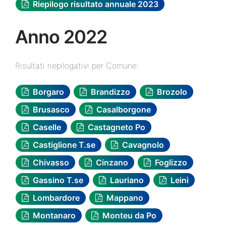
Riepilogo risultato annuale 2023
Anno 2022
Risultati riepilogativi per Comune:
Borgaro
Brandizzo
Brozolo
Brusasco
Casalborgone
Caselle
Castagneto Po
Castiglione T.se
Cavagnolo
Chivasso
Cinzano
Foglizzo
Gassino T.se
Lauriano
Leinì
Lombardore
Mappano
Montanaro
Monteu da Po