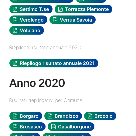
Settimo T.se
Torrazza Piemonte
Verolengo
Verrua Savoia
Volpiano
Riepilogo risultato annuale 2021:
Riepilogo risultato annuale 2021
Anno 2020
Risultati riepilogativi per Comune:
Borgaro
Brandizzo
Brozolo
Brusasco
Casalborgone