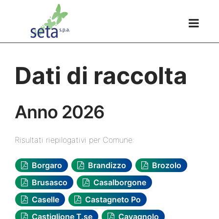
Dati di raccolta
Anno 2026
Risultati riepilogativi per Comune:
Borgaro
Brandizzo
Brozolo
Brusasco
Casalborgone
Caselle
Castagneto Po
Castiglione T.se
Cavagnolo