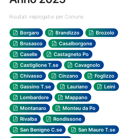
Risultati riepilogativi per Comune:
Borgaro
Brandizzo
Brozolo
Brusasco
Casalborgone
Caselle
Castagneto Po
Castiglione T.se
Cavagnolo
Chivasso
Cinzano
Foglizzo
Gassino T.se
Lauriano
Leinì
Lombardore
Mappano
Montanaro
Monteu da Po
Rivalba
Rondissone
San Benigno C.se
San Mauro T.se