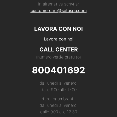
In alternativa scrivi a:
customercare@setaspa.com
LAVORA CON NOI
Lavora con noi
CALL CENTER
(numero verde gratuito)
800401692
dal lunedì al venerdì
dalle 9.00 alle 17.00
ritiro ingombranti:
dal lunedì al venerdì
dalle 9.00 alle 12.30