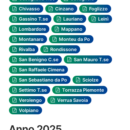
Chivasso
Cinzano
Foglizzo
Gassino T.se
Lauriano
Leinì
Lombardore
Mappano
Montanaro
Monteu da Po
Rivalba
Rondissone
San Benigno C.se
San Mauro T.se
San Raffaele Cimena
San Sebastiano da Po
Sciolze
Settimo T.se
Torrazza Piemonte
Verolengo
Verrua Savoia
Volpiano
Anno 2025