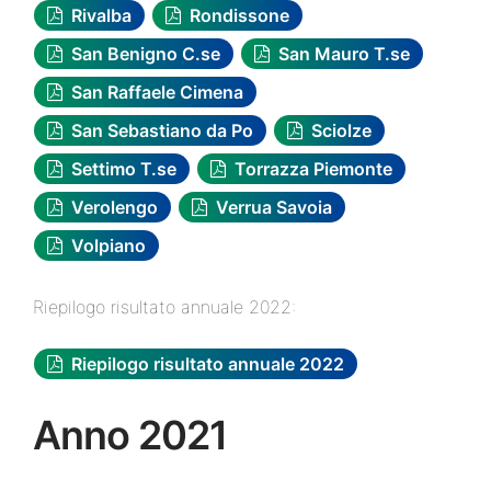
Rivalba
Rondissone
San Benigno C.se
San Mauro T.se
San Raffaele Cimena
San Sebastiano da Po
Sciolze
Settimo T.se
Torrazza Piemonte
Verolengo
Verrua Savoia
Volpiano
Riepilogo risultato annuale 2022:
Riepilogo risultato annuale 2022
Anno 2021