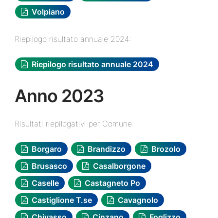
Volpiano
Riepilogo risultato annuale 2024:
Riepilogo risultato annuale 2024
Anno 2023
Risultati riepilogativi per Comune:
Borgaro
Brandizzo
Brozolo
Brusasco
Casalborgone
Caselle
Castagneto Po
Castiglione T.se
Cavagnolo
Chivasso
Cinzano
Foglizzo