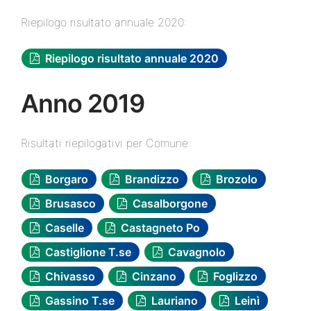
Riepilogo risultato annuale 2020:
Riepilogo risultato annuale 2020
Anno 2019
Risultati riepilogativi per Comune:
Borgaro
Brandizzo
Brozolo
Brusasco
Casalborgone
Caselle
Castagneto Po
Castiglione T.se
Cavagnolo
Chivasso
Cinzano
Foglizzo
Gassino T.se
Lauriano
Leinì