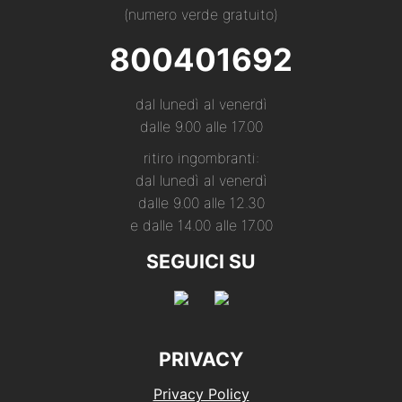
(numero verde gratuito)
800401692
dal lunedì al venerdì
dalle 9.00 alle 17.00
ritiro ingombranti:
dal lunedì al venerdì
dalle 9.00 alle 12.30
e dalle 14.00 alle 17.00
SEGUICI SU
PRIVACY
Privacy Policy