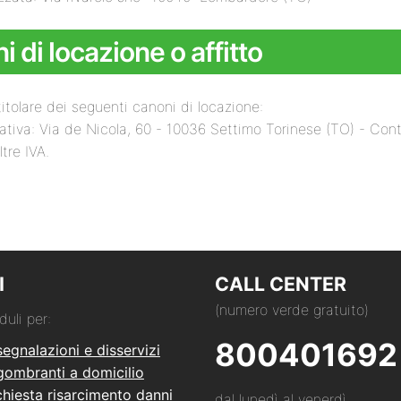
 di locazione o affitto
itolare dei seguenti canoni di locazione:
ativa: Via de Nicola, 60 - 10036 Settimo Torinese (TO) - Con
ltre IVA.
I
CALL CENTER
(numero verde gratuito)
duli per:
800401692
segnalazioni e disservizi
ngombranti a domicilio
hiesta risarcimento danni
dal lunedì al venerdì