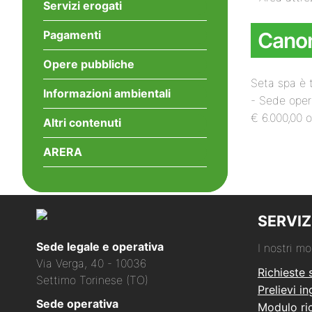
Servizi erogati
Pagamenti
Canoni
Opere pubbliche
Seta spa è t
Informazioni ambientali
- Sede oper
€ 6.000,00 o
Altri contenuti
ARERA
SERVIZ
Sede legale e operativa
I nostri mo
Via Verga, 40 - 10036
Richieste 
Settimo Torinese (TO)
Prelievi i
Sede operativa
Modulo ric