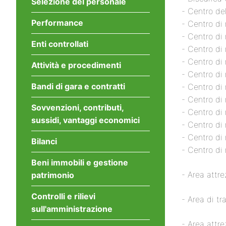
Selezione del personale
- Centro de
Performance
- Centro di
- Centro di 
Enti controllati
- Centro di
- Centro di
Attività e procedimenti
- Centro di
Bandi di gara e contratti
- Centro di
- Centro di
Sovvenzioni, contributi,
- Centro di
sussidi, vantaggi economici
- Centro di
- Centro di
Bilanci
- Centro di
Beni immobili e gestione
- Area attr
patrimonio
Controlli e rilievi
- Area di tr
sull'amministrazione
- Area attr