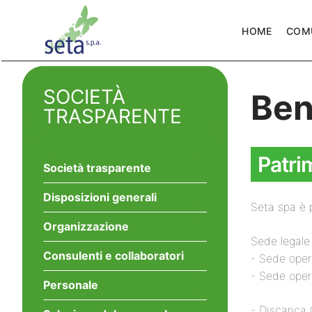
HOME
COM
SOCIETÀ
Ben
TRASPARENTE
Patri
Società trasparente
Disposizioni generali
Seta spa è p
Organizzazione
Sede legale
Consulenti e collaboratori
- Sede oper
- Sede oper
Personale
- Discarica