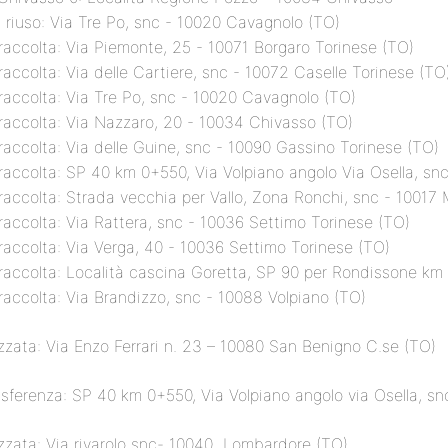
l riuso: Via Tre Po, snc - 10020 Cavagnolo (TO)
 raccolta: Via Piemonte, 25 - 10071 Borgaro Torinese (TO)
raccolta: Via delle Cartiere, snc - 10072 Caselle Torinese (TO
 raccolta: Via Tre Po, snc - 10020 Cavagnolo (TO)
 raccolta: Via Nazzaro, 20 - 10034 Chivasso (TO)
 raccolta: Via delle Guine, snc - 10090 Gassino Torinese (TO)
 raccolta: SP 40 km 0+550, Via Volpiano angolo Via Osella, snc
 raccolta: Strada vecchia per Vallo, Zona Ronchi, snc - 10017
 raccolta: Via Rattera, snc - 10036 Settimo Torinese (TO)
 raccolta: Via Verga, 40 - 10036 Settimo Torinese (TO)
 raccolta: Località cascina Goretta, SP 90 per Rondissone k
 raccolta: Via Brandizzo, snc - 10088 Volpiano (TO)
ezzata: Via Enzo Ferrari n. 23 – 10080 San Benigno C.se (TO)
asferenza: SP 40 km 0+550, Via Volpiano angolo via Osella, sn
ezzata: Via rivarolo snc- 10040 Lombardore (TO)