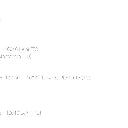
)
 - 10040 Leinì (TO)
 Montanaro (TO)
m 5+137, snc - 10037 Torrazza Piemonte (TO)
c – 10040 Leinì (TO)