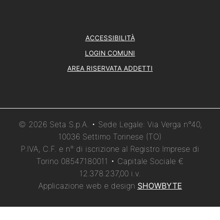
ACCESSIBILITÀ
LOGIN COMUNI
AREA RISERVATA ADDETTI
© 2026 Seta S.p.A. • Sede Legale: Via Verga n°40,
10036 Settimo Torinese (TO)
P.IVA, C.F. e n° di iscrizione al Registro Imprese di
Torino 08547180011 • Capitale Sociale €
12.378.237,00 i.v.
Applicazione web e design
SHOWBYTE