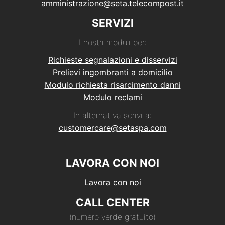
amministrazione@seta.telecompost.it
SERVIZI
I nostri moduli per:
Richieste segnalazioni e disservizi
Prelievi ingombranti a domicilio
Modulo richiesta risarcimento danni
Modulo reclami
In alternativa scrivi a:
customercare@setaspa.com
LAVORA CON NOI
Lavora con noi
CALL CENTER
(numero verde gratuito)