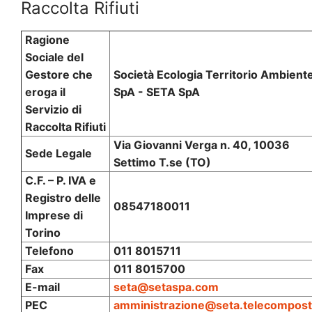
Raccolta Rifiuti
Ragione
Sociale del
Gestore che
Società Ecologia Territorio Ambient
eroga il
SpA - SETA SpA
Servizio di
Raccolta Rifiuti
Via Giovanni Verga n. 40, 10036
Sede Legale
Settimo T.se (TO)
C.F. – P. IVA e
Registro delle
08547180011
Imprese di
Torino
Telefono
011 8015711
Fax
011 8015700
E-mail
seta@setaspa.com
PEC
amministrazione@seta.telecompost.