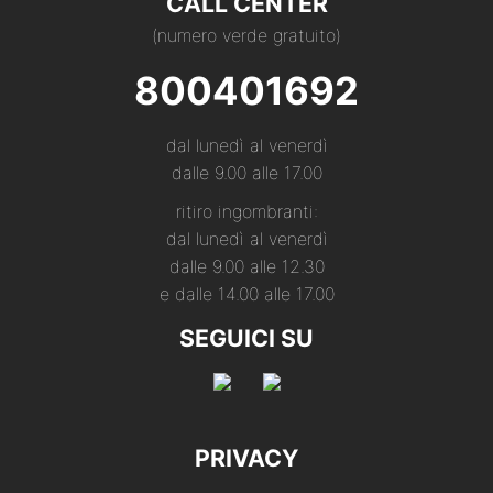
CALL CENTER
(numero verde gratuito)
800401692
dal lunedì al venerdì
dalle 9.00 alle 17.00
ritiro ingombranti:
dal lunedì al venerdì
dalle 9.00 alle 12.30
e dalle 14.00 alle 17.00
SEGUICI SU
PRIVACY