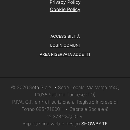
Privacy Policy
Cookie Policy
ACCESSIBILITÀ
LOGIN COMUNI
AREA RISERVATA ADDETTI
© 2026 Seta S.p.A. • Sede Legale: Via Verga n°40,
10036 Settimo Torinese (TO)
P.IVA, C.F. e n° di iscrizione al Registro Imprese di
Torino 08547180011 • Capitale Sociale €
12.378.237,00 i.v.
Applicazione web e design
SHOWBYTE