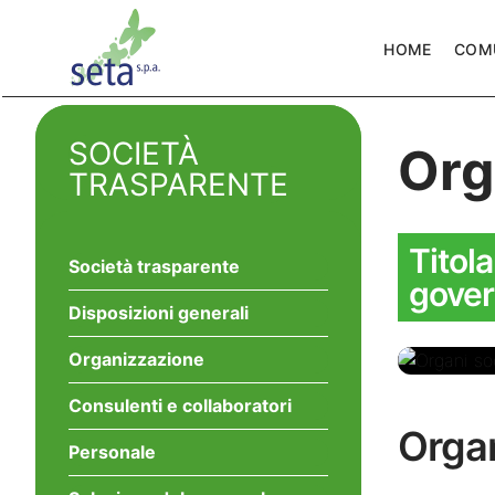
HOME
COM
SOCIETÀ
Org
TRASPARENTE
Titola
Società trasparente
gove
Disposizioni generali
Organizzazione
Consulenti e collaboratori
Organi
Organ
attuali
Personale