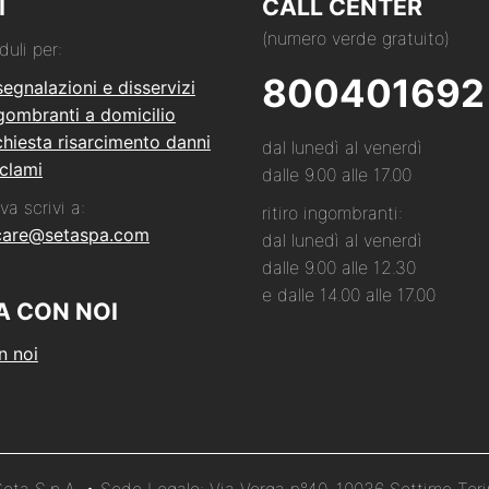
I
CALL CENTER
(numero verde gratuito)
duli per:
800401692
segnalazioni e disservizi
ngombranti a domicilio
hiesta risarcimento danni
dal lunedì al venerdì
clami
dalle 9.00 alle 17.00
va scrivi a:
ritiro ingombranti:
care@setaspa.com
dal lunedì al venerdì
dalle 9.00 alle 12.30
e dalle 14.00 alle 17.00
A CON NOI
n noi