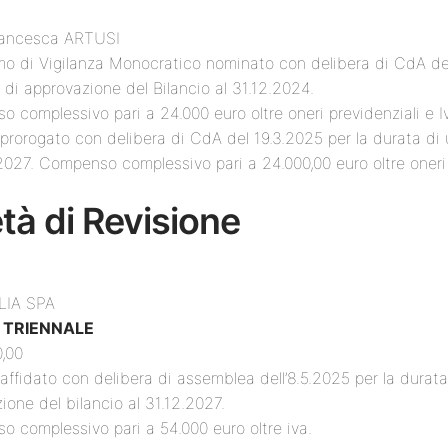
rancesca ARTUSI
o di Vigilanza Monocratico nominato con delibera di CdA del
a di approvazione del Bilancio al 31.12.2024.
 complessivo pari a 24.000 euro oltre oneri previdenziali e I
 prorogato con delibera di CdA del 19.3.2025 per la durata di u
.2027. Compenso complessivo pari a 24.000,00 euro oltre oneri 
tà di Revisione
LIA SPA
o TRIENNALE
,00
 affidato con delibera di assemblea dell’8.5.2025 per la durata 
ione del bilancio al 31.12.2027.
 complessivo pari a 54.000 euro oltre iva.