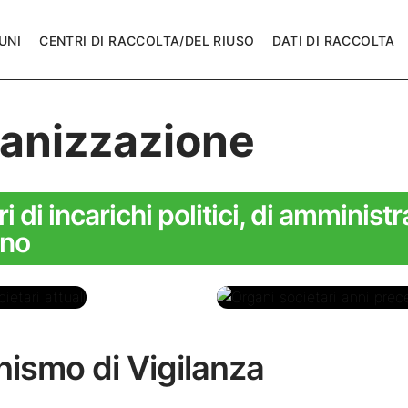
UNI
CENTRI DI RACCOLTA/DEL RIUSO
DATI DI RACCOLTA
anizzazione
ri di incarichi politici, di amminist
rno
 societari
Organi societari anni
ismo di Vigilanza
precedenti