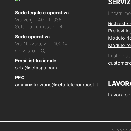
SERVIZ
Sede legale e operativa
I nostri mo
Via Verga, 40 - 10036
Richieste 
Settimo Torinese (TO)
Prelievi i
Sede operativa
Modulo ric
Via Nazzaro, 20 - 10034
Modulo re
Chivasso (TO)
In alternati
Email istituzionale
customer
seta@setaspa.com
PEC
LAVOR
amministrazione@seta.telecompost.it
Lavora co