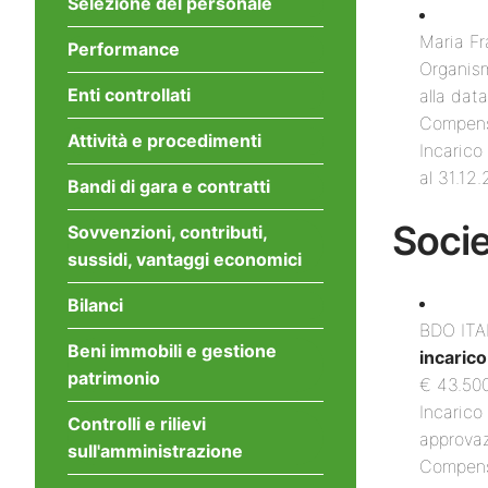
Selezione del personale
Maria F
Performance
Organism
Enti controllati
alla dat
Compenso
Attività e procedimenti
Incarico
al 31.12
Bandi di gara e contratti
Socie
Sovvenzioni, contributi,
sussidi, vantaggi economici
Bilanci
BDO ITA
Beni immobili e gestione
incaric
patrimonio
€ 43.500
Incarico
Controlli e rilievi
approvaz
sull'amministrazione
Compenso