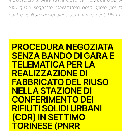
Il Consorzio di Area Vasta CB16 ha individuato SETA
SpA quale soggetto realizzatore delle opere per le
quali è risultato beneficiario dei finanziamenti PNRR.
PROCEDURA NEGOZIATA
SENZA BANDO DI GARA E
TELEMATICA PER LA
REALIZZAZIONE DI
FABBRICATO DEL RIUSO
NELLA STAZIONE DI
CONFERIMENTO DEI
RIFIUTI SOLIDI URBANI
(CDR) IN SETTIMO
TORINESE (PNRR