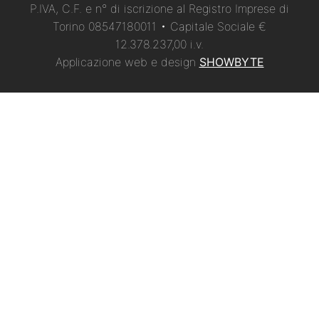
P.IVA, C.F. e n° di iscrizione al Registro Imprese di
Torino 08547180011 • Capitale Sociale €
12.378.237,00 i.v.
Applicazione web e design
SHOWBYTE