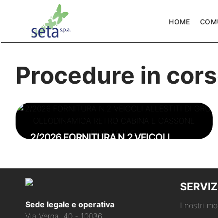
HOME
COM
Procedure in cor
2/2026 FORNITURA N.2 VEICOLI
ALLESTITI DI GRU OLEODINAMICA
RETRO CABINA E CASSONE
RIBALTABILE.
SERVIZ
Sede legale e operativa
I nostri mo
Via Verga, 40 - 10036