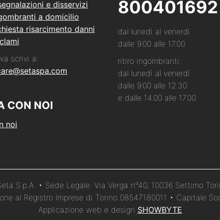
800401692
segnalazioni e disservizi
ngombranti a domicilio
hiesta risarcimento danni
dal lunedì al venerdì
clami
dalle 9.00 alle 17.00
va scrivi a:
ritiro ingombranti:
care@setaspa.com
dal lunedì al venerdì
dalle 9.00 alle 12.30
e dalle 14.00 alle 17.00
A CON NOI
n noi
ta S.p.A. • Sede Legale: Via Verga n°40, 10036 Settimo Tor
izione al Registro Imprese di Torino 08547180011 • Capitale Soc
Applicazione web e design
SHOWBYTE