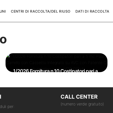
UNI
CENTRI DI RACCOLTA/DEL RIUSO
DATI DI RACCOLTA
so
1/2026 Fornitura n.10 Costipatori pari a
5 mc Pala Carrello con Cassetto
Integrato su AVC con Patente C –
Autotelaio Isuzu M29 GEN4
I
CALL CENTER
(numero verde gratuito)
duli per: