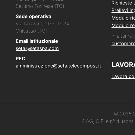
Richieste 
Settimo Torinese (TO)
Prelievi i
Sede operativa
Modulo ric
Via Nazzaro, 20 - 10034
Modulo re
Chivasso (TO)
In alternati
Email istituzionale
customer
seta@setaspa.com
PEC
LAVOR
amministrazione@seta.telecompost.it
Lavora co
© 2026 Se
P.IVA, C.F. e n° di iscr