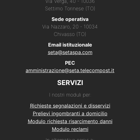
Via Verga, 40 - 10036
Settimo Torinese (TO)
Sede operativa
Via Nazzaro, 20 - 10034
Chivasso (TO)
Email istituzionale
seta@setaspa.com
PEC
amministrazione@seta.telecompost.it
SERVIZI
I nostri moduli per:
Richieste segnalazioni e disservizi
Prelievi ingombranti a domicilio
Modulo richiesta risarcimento danni
Modulo reclami