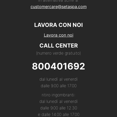
In alternativa scrivi a:
customercare@setaspa.com
LAVORA CON NOI
Lavora con noi
CALL CENTER
(numero verde gratuito)
800401692
dal lunedì al venerdì
dalle 9.00 alle 17.00
ritiro ingombranti:
dal lunedì al venerdì
dalle 9.00 alle 12.30
e dalle 14.00 alle 17.00