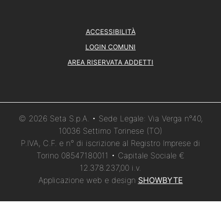
ACCESSIBILITÀ
LOGIN COMUNI
AREA RISERVATA ADDETTI
© 2026 Seta S.p.A. • Sede Legale: Via Verga n°40,
10036 Settimo Torinese (TO)
P.IVA, C.F. e n° di iscrizione al Registro Imprese di
Torino 08547180011 • Capitale Sociale €
12.378.237,00 i.v.
Applicazione web e design
SHOWBYTE