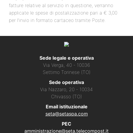
fatture relative al servizio in questione, verranno
applicate le spese di postalizzazione pari a € 3,00
per l’invio in formato cartaceo tramite Poste.
Sede legale e operativa
Via Verga, 40 - 10036
Settimo Torinese (TO)
Sede operativa
Via Nazzaro, 20 - 10034
Chivasso (TO)
Email istituzionale
seta@setaspa.com
PEC
amministrazione@seta.telecompost.it