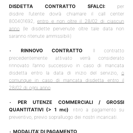
DISDETTA CONTRATTO SFALCI:
per
disdire l’utente dovrà chiamare il call center
800401692,
entro e non oltre il 28/02 di ciascun
anno
(le disdette pervenute oltre tale data non
saranno ritenute ammissibili)
•
RINNOVO CONTRATTO
: Il contratto
precedentemente attivato verrà considerato
rinnovato l’anno successivo in caso di mancata
disdetta entro la data di inizio del servizio,
o
comunque in caso di mancata disdetta entro il
28/02 di ogni anno
.
•
PER UTENZE COMMERCIALI / GROSSI
QUANTITATIVI (> 1 mc)
: ritiro a pagamento su
preventivo, previo sopralluogo dei nostri incaricati.
•
MODALITA' DI PAGAMENTO