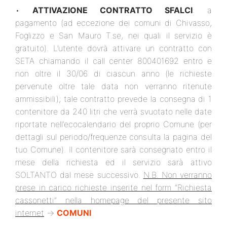
•
ATTIVAZIONE CONTRATTO SFALCI
: a
pagamento (ad eccezione dei comuni di Chivasso,
Foglizzo e San Mauro T.se, nei quali il servizio è
gratuito). L’utente dovrà attivare un contratto con
SETA chiamando il call center 800401692 entro e
non oltre il 30/06 di ciascun anno (le richieste
pervenute oltre tale data non verranno ritenute
ammissibili); tale contratto prevede la consegna di 1
contenitore da 240 litri che verrà svuotato nelle date
riportate nell’ecocalendario del proprio Comune (per
dettagli sul periodo/frequenze consulta la pagina del
tuo Comune). Il contenitore sarà consegnato entro il
mese della richiesta ed il servizio sarà attivo
SOLTANTO dal mese successivo.
N.B. Non verranno
prese in carico richieste inserite nel form “Richiesta
cassonetti” nella homepage del presente sito
internet
→
COMUNI