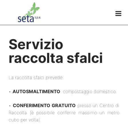
Servizio
raccolta sfalci
La raccolta sfalci prevede:
•
AUTOSMALTIMENTO
: compostaggio domestico.
•
CONFERIMENTO GRATUITO
presso un Centro di
Raccolta (è possibile conferire massimo un metro
cubo per volta).