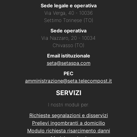
Sede legale e operativa
Via Verga, 40 - 10036
Settimo Torinese (TO)
Sede operativa
Via Nazzaro, 20 - 10034
Chivasso (TO)
Email istituzionale
seta@setaspa.com
PEC
amministrazione@seta.telecompost.it
SERVIZI
I nostri moduli per:
Richieste segnalazioni e disservizi
Prelievi ingombranti a domicilio
Modulo richiesta risarcimento danni