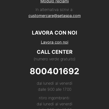
Modulo reclami
In alternativa scrivi a:
customercare@setaspa.com
LAVORA CON NOI
Lavora con noi
CALL CENTER
(numero verde gratuito)
800401692
dal lunedì al venerdì
dalle 9.00 alle 17.00
ritiro ingombranti:
dal lunedì al venerdì