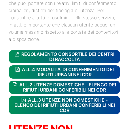
che puoi portare con i relativi limiti di conferimento
giornalieri, distinti per tipologia di utenza. Per
consentire a tutti di usufruire dello stesso servizio,
infatti, è importante che ciascun utente occupi un
volume massimo rispetto alla portata dei contenitori
a disposizione.
REGOLAMENTO CONSORTILE DEI CENTRI
DI RACCOLTA
ALL.4 MODALITA' DI CONFERIMENTO DEI
RIFIUTI URBANI NEI CDR
ALL.2 UTENZE DOMESTICHE - ELENCO DEI
RIFIUTI URBANI CONFERIBILI NEI CDR
ALL.3 UTENZE NON DOMESTICHE -
ELENCO DEI RIFIUTI URBANI CONFERIBILI NEI
CDR