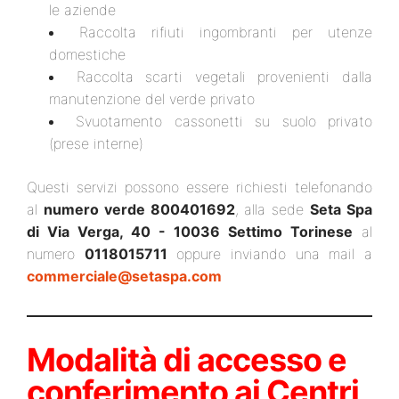
le aziende
Raccolta rifiuti ingombranti per utenze
domestiche
Raccolta scarti vegetali provenienti dalla
manutenzione del verde privato
Svuotamento cassonetti su suolo privato
(prese interne)
Questi servizi possono essere richiesti telefonando
al
numero verde 800401692
, alla sede
Seta Spa
di Via Verga, 40 - 10036 Settimo Torinese
al
numero
0118015711
oppure inviando una mail a
commerciale@setaspa.com
Modalità di accesso e
conferimento ai Centri