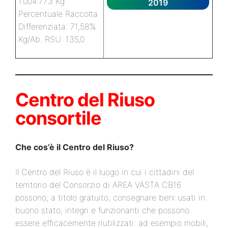
1.004.773 Kg
2019
Percentuale Raccolta
Differenziata: 71,58%
Kg/Ab. RSU: 135,0
Centro del Riuso
consortile
Che cos’è il Centro del Riuso?
Il Centro del Riuso è il luogo in cui i cittadini del
territorio del Consorzio di AREA VASTA CB16
possono, a titolo gratuito, consegnare beni usati in
buono stato, integri e funzionanti che possono
essere efficacemente riutilizzati: ad esempio mobili,