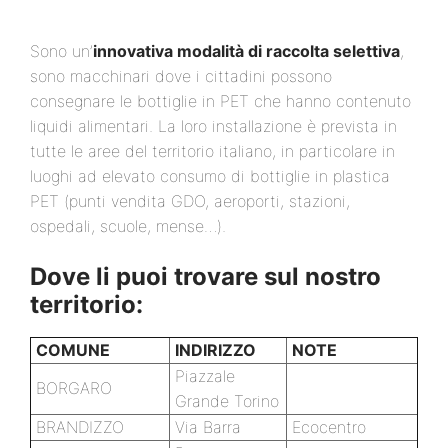
Sono un’
innovativa modalità di raccolta selettiva
,
sono macchinari dove i cittadini possono
consegnare le bottiglie in PET che hanno contenuto
liquidi alimentari. La loro installazione è prevista in
tutte le aree del territorio italiano, in particolare in
luoghi ad elevato consumo di bottiglie in plastica
PET (punti vendita GDO, aeroporti, stazioni,
ospedali, scuole, mense…).
Dove li puoi trovare sul nostro
territorio:
COMUNE
INDIRIZZO
NOTE
Piazzale
BORGARO
Grande Torino
BRANDIZZO
Via Barra
Ecocentro