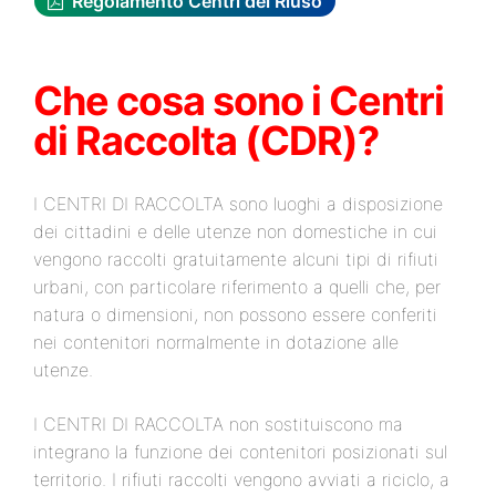
Regolamento Centri del Riuso
Che cosa sono i Centri
di Raccolta (CDR)?
I CENTRI DI RACCOLTA sono luoghi a disposizione
dei cittadini e delle utenze non domestiche in cui
vengono raccolti gratuitamente alcuni tipi di rifiuti
urbani, con particolare riferimento a quelli che, per
natura o dimensioni, non possono essere conferiti
nei contenitori normalmente in dotazione alle
utenze.
I CENTRI DI RACCOLTA non sostituiscono ma
integrano la funzione dei contenitori posizionati sul
territorio. I rifiuti raccolti vengono avviati a riciclo, a