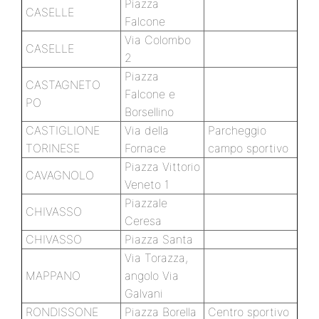
Piazza
CASELLE
Falcone
Via Colombo
CASELLE
2
Piazza
CASTAGNETO
Falcone e
PO
Borsellino
CASTIGLIONE
Via della
Parcheggio
TORINESE
Fornace
campo sportivo
Piazza Vittorio
CAVAGNOLO
Veneto 1
Piazzale
CHIVASSO
Ceresa
CHIVASSO
Piazza Santa
Via Torazza,
MAPPANO
angolo Via
Galvani
RONDISSONE
Piazza Borella
Centro sportivo