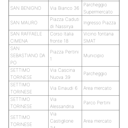
Parcheggio
SAN BENIGNO
Via Bianco 36
Supermercato
Piazza Caduti
SAN MAURO
Ingresso Piazza
di Nassirya
SAN RAFFAELE
Corso Italia
Vicino fontana
CIMENA
fronte 18
SMAT
SAN
Piazza Pertini
SEBASTIANO DA
Municipio
1
PO
SETTIMO
Via Cascina
Parcheggio
TORINESE
Nuova 39
SETTIMO
Via Einaudi 6
Area mercato
TORINESE
SETTIMO
Via
Parco Pertini
TORINESE
Alessandria
Via
SETTIMO
Castiglione
Area mercato
TORINESE