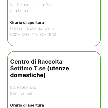
Via Domodossola n. 24
San Mauro
Orario di apertura
Dal Lunedì al Sabato ore
9.00 – 13.00 / 14.00 – 16.00
Centro di Raccolta
Settimo T.se
(utenze
domestiche)
Str. Ratera snc
Settimo T.se
Orario di apertura