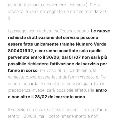
periodo tra marzo e novembre (compresi). Per la
raccolta le verrà consegnato un contenitore da 240
lt.
I passaggi sono indicati sull’ecocalendario.
Le nuove
richieste di attivazione del servizio possono
essere fatte unicamente tramite Numero Verde
800401692, e verranno accettate solo quelle
pervenute entro il 30/06; dal 01/07 non sarà più
possibile richiedere l'attivazione del servizio per
l'anno in corso
; nel caso di un condominio, la
richiesta dovrà essere fatta dall’amministratore. Per
quanto riguarda le disdette di servizio già attivo in
precedenza invece, sarà possibile effettuarle
entro
e non oltre il 28/02 del corrente anno
.
Il servizio può essere attivato anche in corso d'anno
(entro il 30/06), ma il costo rimane intero e non