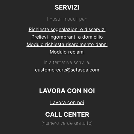
SERVIZI
I nostri moduli per:
Richieste segnalazioni e disservizi
Prelievi ingombranti a domicilio
Modulo richiesta risarcimento danni
Modulo reclami
In alternativa scrivi a:
customercare@setaspa.com
LAVORA CON NOI
Lavora con noi
CALL CENTER
(numero verde gratuito)