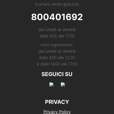
(numero verde gratuito)
800401692
dal lunedì al venerdì
dalle 9.00 alle 17.00
ritiro ingombranti:
dal lunedì al venerdì
dalle 9.00 alle 12.30
e dalle 14.00 alle 17.00
SEGUICI SU
PRIVACY
Privacy Policy