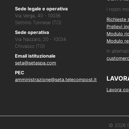
Sede legale e operativa
I nostri mo
Via Verga, 40 - 10036
Richieste 
Settimo Torinese (TO)
Prelievi i
Sede operativa
Modulo ric
Via Nazzaro, 20 - 10034
Modulo re
Chivasso (TO)
In alternati
Email istituzionale
customer
seta@setaspa.com
PEC
LAVOR
amministrazione@seta.telecompost.it
Lavora co
© 2026 Se