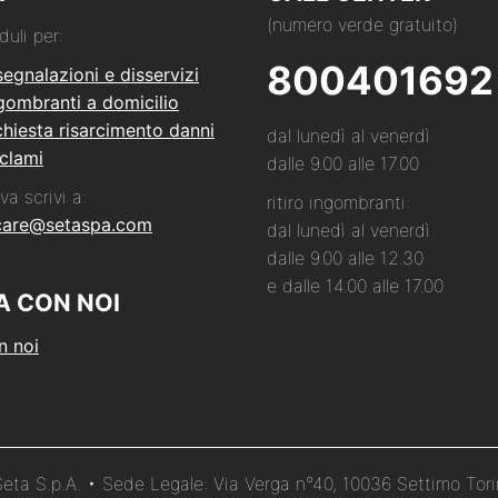
(numero verde gratuito)
duli per:
800401692
segnalazioni e disservizi
ngombranti a domicilio
hiesta risarcimento danni
dal lunedì al venerdì
clami
dalle 9.00 alle 17.00
va scrivi a:
ritiro ingombranti:
care@setaspa.com
dal lunedì al venerdì
dalle 9.00 alle 12.30
e dalle 14.00 alle 17.00
A CON NOI
n noi
ta S.p.A. • Sede Legale: Via Verga n°40, 10036 Settimo Tor