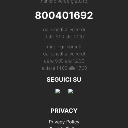
(numero verde gratuito)
800401692
dal lunedì al venerdì
dalle 9.00 alle 17.00
ritiro ingombranti:
dal lunedì al venerdì
dalle 9.00 alle 12.30
e dalle 14.00 alle 17.00
SEGUICI SU
PRIVACY
Privacy Policy