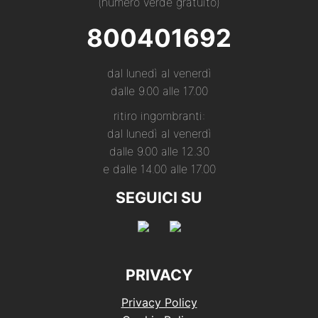
(numero verde gratuito)
800401692
dal lunedì al venerdì
dalle 9.00 alle 17.00
ritiro ingombranti:
dal lunedì al venerdì
dalle 9.00 alle 12.30
e dalle 14.00 alle 17.00
SEGUICI SU
PRIVACY
Privacy Policy