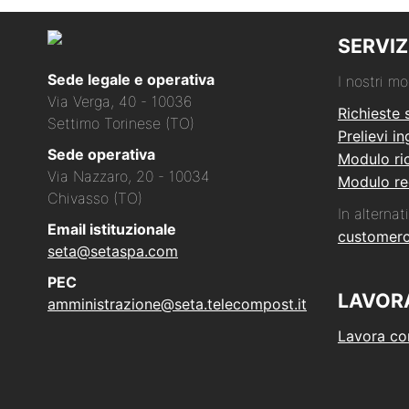
SERVIZ
Sede legale e operativa
I nostri mo
Via Verga, 40 - 10036
Richieste 
Settimo Torinese (TO)
Prelievi i
Sede operativa
Modulo ric
Via Nazzaro, 20 - 10034
Modulo re
Chivasso (TO)
In alternati
Email istituzionale
customer
seta@setaspa.com
PEC
LAVOR
amministrazione@seta.telecompost.it
Lavora co