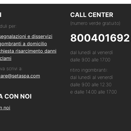
I
CALL CENTER
(numero verde gratuito)
duli per:
800401692
segnalazioni e disservizi
ngombranti a domicilio
hiesta risarcimento danni
dal lunedì al venerdì
clami
dalle 9.00 alle 17.00
va scrivi a:
ritiro ingombranti:
care@setaspa.com
dal lunedì al venerdì
dalle 9.00 alle 12.30
e dalle 14.00 alle 17.00
A CON NOI
n noi