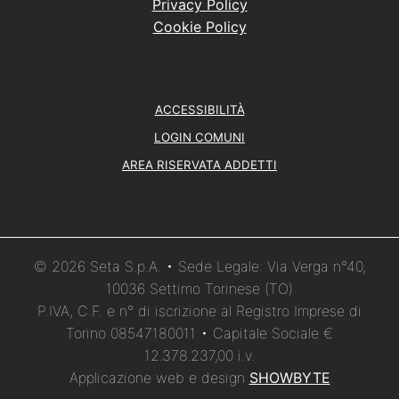
Privacy Policy
Cookie Policy
ACCESSIBILITÀ
LOGIN COMUNI
AREA RISERVATA ADDETTI
© 2026 Seta S.p.A. • Sede Legale: Via Verga n°40,
10036 Settimo Torinese (TO)
P.IVA, C.F. e n° di iscrizione al Registro Imprese di
Torino 08547180011 • Capitale Sociale €
12.378.237,00 i.v.
Applicazione web e design
SHOWBYTE