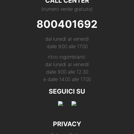
CALL CENTER
(numero verde gratuito)
800401692
dal lunedì al venerdì
dalle 9.00 alle 17.00
ritiro ingombranti:
dal lunedì al venerdì
dalle 9.00 alle 12.30
e dalle 14.00 alle 17.00
SEGUICI SU
PRIVACY