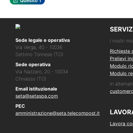
Quesito 1
SERVIZ
Sede legale e operativa
I nostri mo
Via Verga, 40 - 10036
Richieste 
Settimo Torinese (TO)
Prelievi i
Sede operativa
Modulo ric
Via Nazzaro, 20 - 10034
Modulo re
Chivasso (TO)
In alternati
Email istituzionale
customer
seta@setaspa.com
PEC
LAVOR
amministrazione@seta.telecompost.it
Lavora co