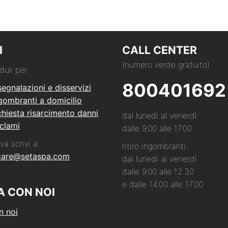
I
CALL CENTER
(numero verde gratuito)
duli per:
800401692
segnalazioni e disservizi
ngombranti a domicilio
hiesta risarcimento danni
dal lunedì al venerdì
clami
dalle 9.00 alle 17.00
va scrivi a:
ritiro ingombranti:
care@setaspa.com
dal lunedì al venerdì
dalle 9.00 alle 12.30
e dalle 14.00 alle 17.00
A CON NOI
n noi