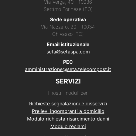
Via Verga, 40 - 10036
Settimo Torinese (TO)
Sede operativa
Via Nazzaro, 20 - 10034
Chivasso (TO)
Email istituzionale
seta@setaspa.com
PEC
amministrazione@seta.telecompost.it
SERVIZI
I nostri moduli per:
Richieste segnalazioni e disservizi
Prelievi ingombranti a domicilio
Modulo richiesta risarcimento danni
Modulo reclami