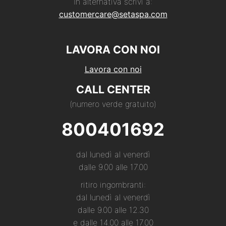
In alternativa scrivi a:
customercare@setaspa.com
LAVORA CON NOI
Lavora con noi
CALL CENTER
(numero verde gratuito)
800401692
dal lunedì al venerdì
dalle 9.00 alle 17.00
ritiro ingombranti:
dal lunedì al venerdì
dalle 9.00 alle 12.30
e dalle 14.00 alle 17.00