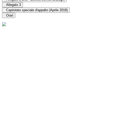
Allegato 3
Capitolato speciale d'appalto (Aprile 2018)
Orari
Sede legale e operativa
Via Verga, 40 - 10036
Settimo Torinese (TO)
Sede operativa
Via Nazzaro, 20 - 10034
Chivasso (TO)
Email istituzionale
seta@setaspa.com
PEC
amministrazione@seta.telecompost.it