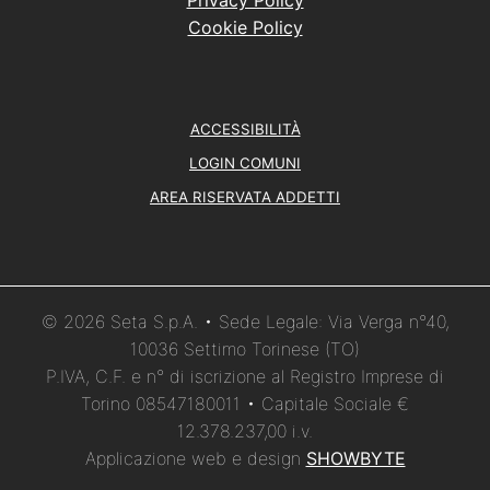
Privacy Policy
Cookie Policy
ACCESSIBILITÀ
LOGIN COMUNI
AREA RISERVATA ADDETTI
© 2026 Seta S.p.A. • Sede Legale: Via Verga n°40,
10036 Settimo Torinese (TO)
P.IVA, C.F. e n° di iscrizione al Registro Imprese di
Torino 08547180011 • Capitale Sociale €
12.378.237,00 i.v.
Applicazione web e design
SHOWBYTE