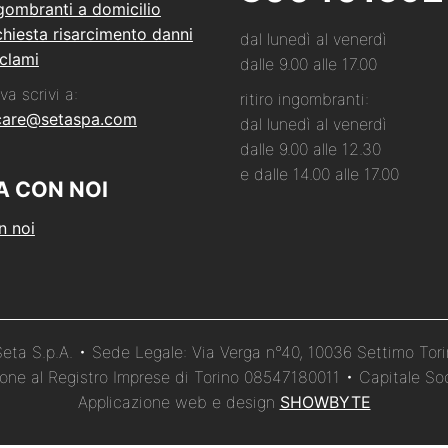
ngombranti a domicilio
hiesta risarcimento danni
dal lunedì al venerdì
clami
dalle 9.00 alle 17.00
va scrivi a:
ritiro ingombranti:
care@setaspa.com
dal lunedì al venerdì
dalle 9.00 alle 12.30
e dalle 14.00 alle 17.00
A CON NOI
n noi
ta S.p.A. • Sede Legale: Via Verga n°40, 10036 Settimo Tor
izione al Registro Imprese di Torino 08547180011 • Capitale Soc
Applicazione web e design
SHOWBYTE