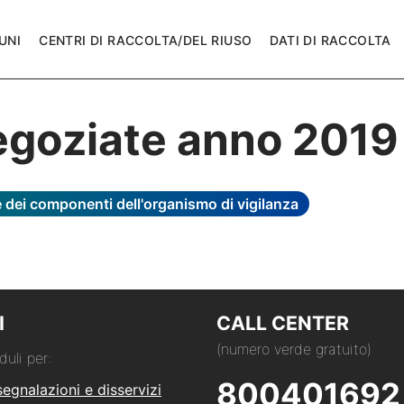
UNI
CENTRI DI RACCOLTA/DEL RIUSO
DATI DI RACCOLTA
negoziate anno 2019
 dei componenti dell'organismo di vigilanza
I
CALL CENTER
(numero verde gratuito)
duli per:
800401692
segnalazioni e disservizi