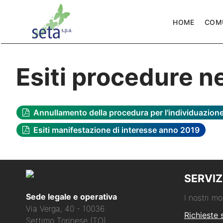
HOME
COM
Esiti procedure 
Annullamento della procedura per l'individuazione
Esiti manifestazione di interesse anno 2019
SERVIZ
Sede legale e operativa
I nostri mo
Via Verga, 40 - 10036
Richieste 
Settimo Torinese (TO)