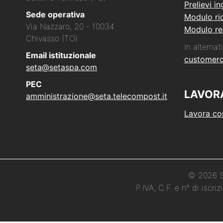
Prelievi i
Sede operativa
Modulo ric
Via Nazzaro, 20 - 10034
Modulo re
Chivasso (TO)
In alternati
Email istituzionale
customer
seta@setaspa.com
PEC
LAVOR
amministrazione@seta.telecompost.it
Lavora co
© 2026 Se
P.IVA, C.F. e n° di iscr