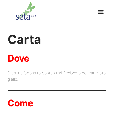
Carta
Dove
Sfusi nell’apposito contenitorI Ecobox o nel carrellato
giallo.
Come